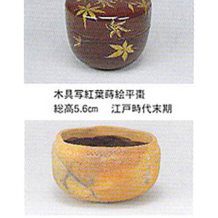
コレクション・調査
過去の展覧会
教育プログラム
コレクション検索
ご利用案内・交通アクセス
学芸員のページ（研究紀要）
学校向け
カフェ＆ギャラリー・茶室
学芸員のページ（コラム）
一般向け
開館時間・観覧料
愛知県陶磁美術館について
大学生向け
交通アクセス
カフェ＆ギャラリー
館内ガイド
茶室「陶翠庵」
基本理念
バリアフリー情報
館報