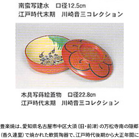
団体利用について
サービスのご案内と
美術館からのお願い
よくあるご質問
豊楽焼は、愛知県名古屋市中区大須（旧・前津）の万松寺南の隠郷
（香久連里）で焼かれた軟質陶器で、江戸時代後期から大正年間に