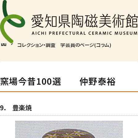
コレクション・調査
学芸員のページ(コラム)
English
home
chevron_right
コレクション・調査 学芸員のページ(コラム)
窯場今昔100選 仲野泰裕
展覧会
イベント情報
特別展・企画展・テーマ展
9. 豊楽焼
陶芸体験
愛陶コレクション展・ギャラリー