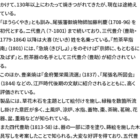
かけて、130年以上にわたって焼きつがれてきたが、現在は途絶え
ている。
「ほうらくやき」とも訓み、尾張藩御焼物師加藤利慶（1708-96）を
初代とする。二代豊八（？-1801）まで続いており、三代豊介（豊助・
1779-1864）以降は大喜（だいき）姓を名乗っている。『煎茶早指
南』（1801）には、「急焼（きびしょ）」をのぞけば「京師に、もとむるに
及ばず」と、煎茶器の名手として三代豊介（豊助）が紹介されてい
る。
このほか、豊楽焼は『金府繁栄風流選』（1837）、『尾張名所図会』
（1844）などの、江戸時代後期の文献に紹介されるとともに、高く
評価されている。
製品には、草花木石を主題として絵付けを施し、緑釉を数箇所流
し掛けた意匠が多く、土風炉、涼炉、水指、蓋物、棗、茶碗、茗碗、花
器、盆、重箱などが知られている。
また四代豊助（1813-58）は、器の一部に漆を塗り、蒔絵を施した木
具写しを考案したことで知られる。大変な好評を得ており、五代豊