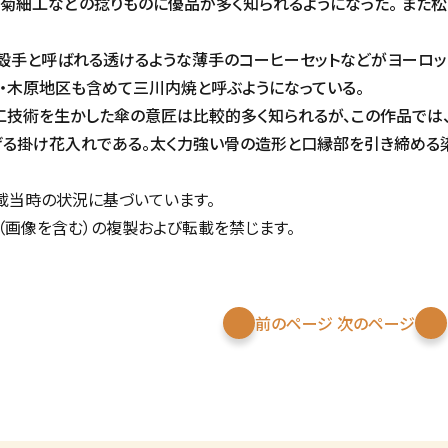
や菊細工などの捻りものに優品が多く知られるようになった。 また
殻手と呼ばれる透けるような薄手のコーヒーセットなどがヨーロッ
・木原地区も含めて三川内焼と呼ぶようになっている。
工技術を生かした傘の意匠は比較的多く知られるが、この作品では
げる掛け花入れである。太く力強い骨の造形と口縁部を引き締める
掲載当時の状況に基づいています。
（画像を含む）の複製および転載を禁じます。
前のページ
次のページ