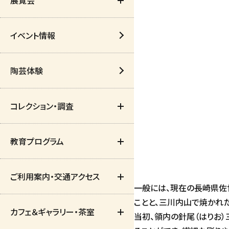
イベント情報
特別展・企画展・テーマ展
陶芸体験
愛陶コレクション展・ギャ
ラリー
コレクション・調査
過去の展覧会
教育プログラム
コレクション検索
ご利用案内・交通アクセス
学芸員のページ（研究紀
学校向け
一般には、現在の長崎県佐
要）
ことと、三川内山で焼かれ
カフェ＆ギャラリー・茶室
一般向け
開館時間・観覧料
当初、領内の針尾（はりお
学芸員のページ（コラム）