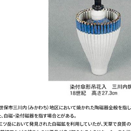
世保市三川内（みかわち）地区において焼かれた陶磁器全般を指し
た、白磁・染付磁器を指す場合とがある。
）三ツ岳において発見された白磁鉱を利用していたが、天草で良質