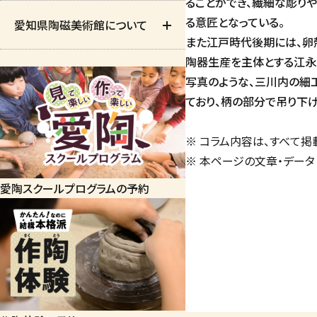
ることができ、繊細な彫り
る意匠となっている。
愛知県陶磁美術館について
大学生向け
交通アクセス
カフェ＆ギャラリー
また江戸時代後期には、卵
陶器生産を主体とする江永
館内ガイド
茶室「陶翠庵」
基本理念
写真のような、三川内の細
ており、柄の部分で吊り下
バリアフリー情報
館報
※ コラム内容は、すべて
※ 本ページの文章・データ
団体利用について
サービスのご案内と
愛陶スクールプログラムの予約
美術館からのお願い
よくあるご質問