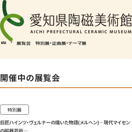
展覧会
特別展・企画展・テーマ展
English
home
chevron_right
展覧会 特別展・企画展・テーマ展
開催中の展覧会
展覧会
特別展・企画展・テーマ展
特別展
愛陶コレクション展・ギャラリー
巨匠ハインツ・ヴェルナーの描いた物語(メルヘン)―現代マイセン
の磁器芸術―