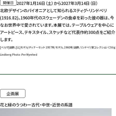
開催日
2027年1月16日（土）から2027年3月14日（日）
北欧デザインのパイオニアとして知られるスティグ・リンドベリ
(1916
₋
82)
。
1960
年代のスウェーデンの食卓を彩った彼の器は、今
なお世界中で愛されています。本展では、テーブルウェアを中心に
アートピース、テキスタイル、スケッチなど代表作約
300
点をご紹介
します。
[
ベルサ
]
装飾、
[LL]
モデル
/
ディナーセット
1957
年
/
モデル、
1960
年
/
装飾、リンドベリ家コレクション
C
Stig
Lindberg Photo :Per Myrehed
企画展
花と緑のうつわー古代・中世・近世の系譜