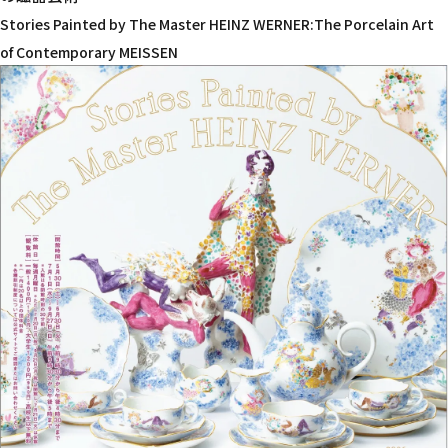
Stories Painted by The Master HEINZ WERNER:The Porcelain Art
過去の展覧会
of Contemporary MEISSEN
イベント情報
陶芸体験
コレクション・調査
教育プログラム
コレクション検索
ご利用案内・交通アクセス
学芸員のページ（研究紀要）
学校向け
カフェ＆ギャラリー・茶室
学芸員のページ（コラム）
一般向け
開館時間・観覧料