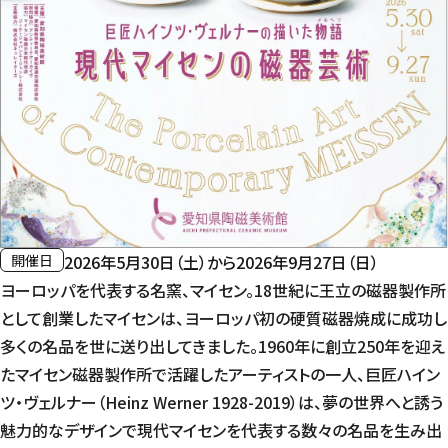
愛知県陶磁美術館について
大学生向け
交通アクセス
カフェ＆ギャラリー
館内ガイド
茶室「陶翠庵」
基本理念
バリアフリー情報
館報
開催日
2026年5月30日（土）から2026年9月27日（日）
団体利用について
サービスのご案内と
ヨーロッパを代表する名窯、マイセン。18世紀に王立の磁器製作所
美術館からのお願い
として創業したマイセンは、ヨーロッパ初の硬質磁器焼成に成功し
よくあるご質問
多くの名品を世に送り出してきました。1960年に創立250年を迎え
たマイセン磁器製作所で活躍したアーティストの一人、巨匠ハイン
ツ・ヴェルナー（Heinz Werner 1928-2019）は、夢の世界へと誘う
魅力的なデザインで現代マイセンを代表する数々の名品を生み出