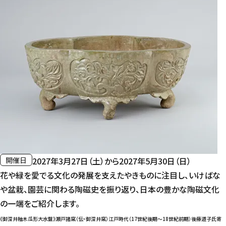
開催日
2027年3月27日（土）から2027年5月30日（日）
花や緑を愛でる文化の発展を支えたやきものに注目し、いけばな
や盆栽、園芸に関わる陶磁史を振り返り、日本の豊かな陶磁文化
の一端をご紹介します。
《御深井釉木瓜形大水盤》
瀬戸諸窯（伝・御深井窯）江戸時代（17世紀後期～18世紀前期）後藤道子氏寄